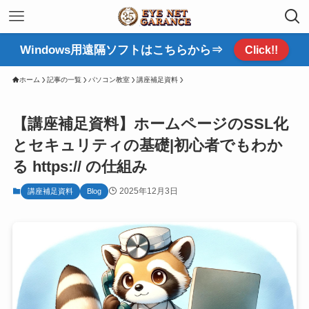
Windows用遠隔ソフトはこちらから⇒
Click!!
ホーム
記事の一覧
パソコン教室
講座補足資料
【講座補足資料】ホームページのSSL化
とセキュリティの基礎|初心者でもわか
る https:// の仕組み
2025年12月3日
講座補足資料
Blog