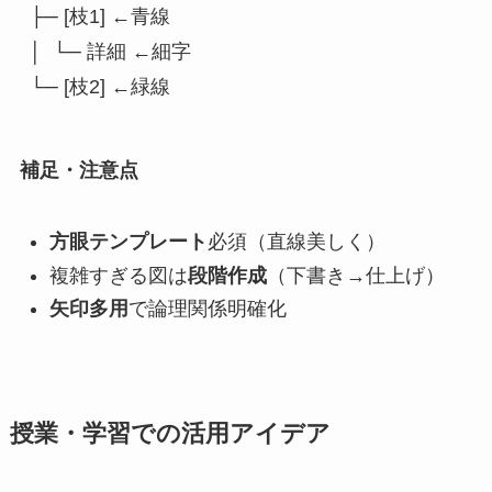
├─ [枝1] ←青線
│  └─ 詳細 ←細字
└─ [枝2] ←緑線
補足・注意点
方眼テンプレート
必須（直線美しく）
複雑すぎる図は
段階作成
（下書き→仕上げ）
矢印多用
で論理関係明確化
授業・学習での活用アイデア