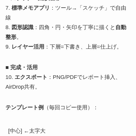
7.
標準メモアプリ
：ツール→「スケッチ」で自由
線
8.
図形認識
：四角・円・矢印を丁寧に描くと
自動
整形
。
9.
レイヤー活用
：下層=下書き、上層=仕上げ。
■ 完成・活用
10.
エクスポート
：PNG/PDFでレポート挿入、
AirDrop共有。
テンプレート例
（毎回コピー使用）：
[中心] ←太字大