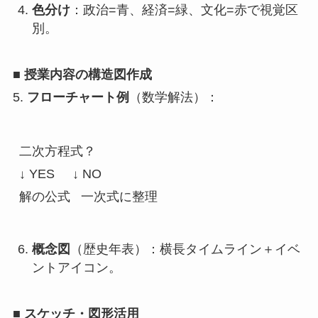
色分け
：政治=青、経済=緑、文化=赤で視覚区
別。
■ 授業内容の構造図作成
5.
フローチャート例
（数学解法）：
二次方程式？
↓ YES     ↓ NO
解の公式   一次式に整理
概念図
（歴史年表）：横長タイムライン＋イベ
ントアイコン。
■ スケッチ・図形活用