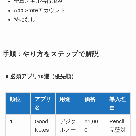
全章スキル習得済み
App Storeアカウント
特になし
手順：やり方をステップで解説
■ 必須アプリ10選（優先順）
順位
アプリ
用途
価格
導入理
名
由
1
Good
デジタ
¥1,00
Pencil
Notes
ルノー
0
完璧対