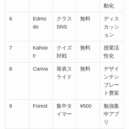
動化
6
Edmo
クラス
無料
ディス
do
SNS
カッシ
ョン
7
Kahoo
クイズ
無料
授業活
t!
対戦
性化
8
Canva
発表ス
無料
デザイ
ライド
ンテン
プレー
ト豊富
9
Forest
集中タ
¥500
勉強集
イマー
中アプ
リ