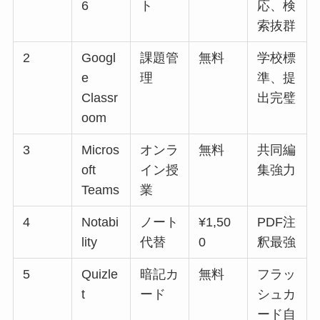
6
ト
応、検
索抜群
2
Googl
課題管
無料
学校標
e
理
準、提
Classr
出完璧
oom
3
Micros
オンラ
無料
共同編
oft
イン授
集強力
Teams
業
4
Notabi
ノート
¥1,50
PDF注
lity
代替
0
釈最強
5
Quizle
暗記カ
無料
フラッ
t
ード
シュカ
ード自