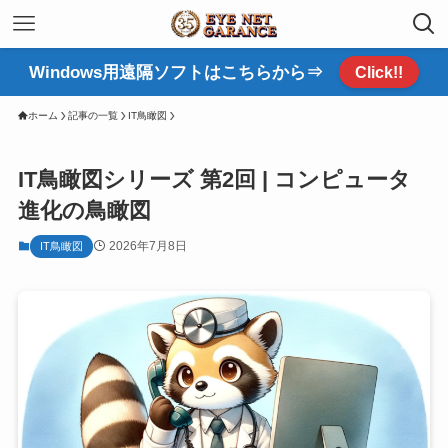
Windows用遠隔ソフトはこちらから⇒
Click!!
ホーム
記事の一覧
IT鳥瞰図
IT鳥瞰図シリーズ 第2回 | コンピュータ
進化の鳥瞰図
2026年7月8日
IT鳥瞰図