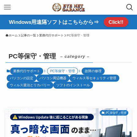
Windows用遠隔ソフトはこちらから⇒
Click!!
ホーム
記事の一覧
業務代行サポート
PC等保守・管理
PC等保守・管理
– category –
業務代行サポート
PC等保守・管理
故障の修理
パソコンの設定
パソコン周辺機器
ウィルス等セキュリティ管理
ウィルス退治とリカバリー
ソフトのインストール
PC等保守・管理